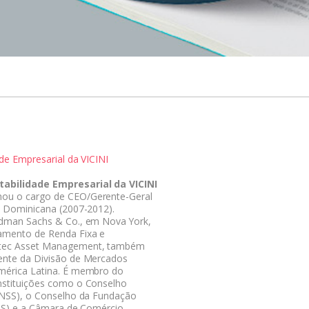
ade Empresarial da VICINI
tabilidade Empresarial da VICINI
ou o cargo de CEO/Gerente-Geral
a Dominicana (2007-2012).
ldman Sachs & Co., em Nova York,
amento de Renda Fixa e
ltec Asset Management, também
ente da Divisão de Mercados
mérica Latina. É membro do
nstituições como o Conselho
CNSS), o Conselho da Fundação
NJUS) e a Câmara de Comércio