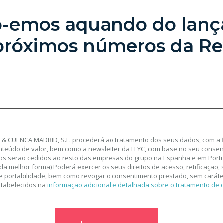
lo-emos aquando do lan
próximos números da Rev
& CUENCA MADRID, S.L. procederá ao tratamento dos seus dados, com a f
nteúdo de valor, bem como a newsletter da LLYC, com base no seu consen
os serão cedidos ao resto das empresas do grupo na Espanha e em Portu
da melhor forma) Poderá exercer os seus direitos de acesso, retificação,
 e portabilidade, bem como revogar o consentimento prestado, sem caráter
stabelecidos na
informação adicional e detalhada sobre o tratamento de