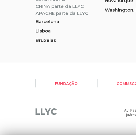
Nova Iorque
CHINA parte da LLYC
Washington, 
APACHE parte da LLYC
Barcelona
Lisboa
Bruxelas
FUNDAÇÃO
COMMSC
Av. Pa
Juáre