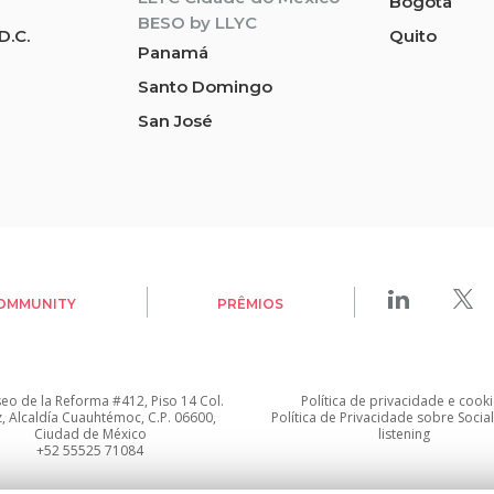
Bogota
BESO by LLYC
D.C.
Quito
Panamá
Santo Domingo
San José
OMMUNITY
PRÊMIOS
seo de la Reforma #412, Piso 14 Col.
Política de privacidade
e
cooki
z, Alcaldía Cuauhtémoc, C.P. 06600,
Política de Privacidade sobre Socia
Ciudad de México
listening
+52 55525 71084