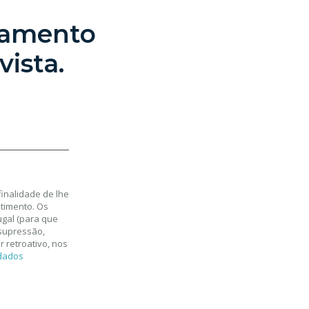
çamento
ista.
inalidade de lhe
timento. Os
gal (para que
 supressão,
 retroativo, nos
 dados