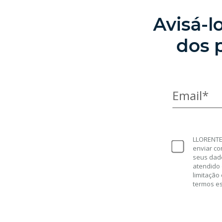
Avisá-
dos 
Email*
LLORENTE 
enviar co
seus dad
atendido 
limitação
termos e