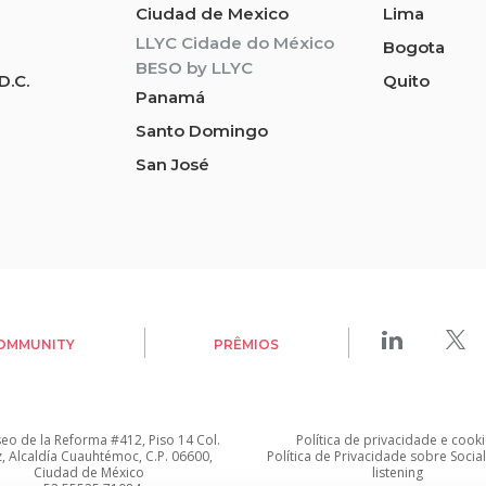
Ciudad de Mexico
Lima
LLYC Cidade do México
Bogota
BESO by LLYC
D.C.
Quito
Panamá
Santo Domingo
San José
OMMUNITY
PRÊMIOS
seo de la Reforma #412, Piso 14 Col.
Política de privacidade
e
cooki
z, Alcaldía Cuauhtémoc, C.P. 06600,
Política de Privacidade sobre Socia
Ciudad de México
listening