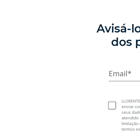
Avisá-
dos 
Email*
LLORENTE 
enviar co
seus dad
atendido 
limitação
termos e