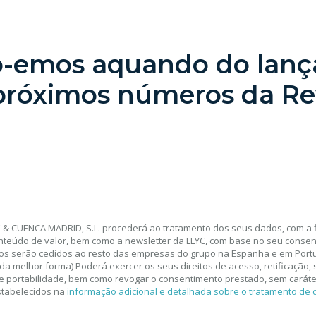
lo-emos aquando do lan
próximos números da Rev
& CUENCA MADRID, S.L. procederá ao tratamento dos seus dados, com a f
nteúdo de valor, bem como a newsletter da LLYC, com base no seu consen
os serão cedidos ao resto das empresas do grupo na Espanha e em Portu
da melhor forma) Poderá exercer os seus direitos de acesso, retificação,
 e portabilidade, bem como revogar o consentimento prestado, sem caráter
stabelecidos na
informação adicional e detalhada sobre o tratamento de