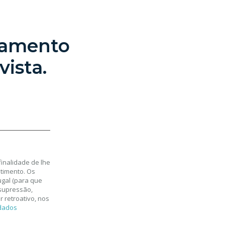
çamento
ista.
inalidade de lhe
timento. Os
gal (para que
 supressão,
 retroativo, nos
 dados