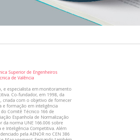
nica Superior de Engenheiros
écnica de Valência
, e especialista em monitoramento
titiva. Co-fundador, em 1998, da
), criada com o objetivo de fornecer
a e formação em inteligência
 do Comitê Técnico 166 de
iação Espanhola de Normalização
ator da norma UNE 166.006 sobre
 e Inteligência Competitiva. Além
credenciado pela AENOR no CEN 386
ence Management
. Fernando também