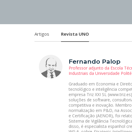
Artigos
Revista UNO
Fernando Palop
Professor adjunto da Escola Téc
Industriais da Universidade Polit
Graduado em Economia e Direito
tecnológico e inteligência compe
empresa Triz XXI SL (www.triz.es
soluções de software, consultori
competitiva e inovação. Membro
normalização em P&D, na Assoc
e Certificação (AENOR), foi rel
Sistema de Vigilância Tecnológica
disso, é especialista espanhol 
WG 6, sobre
Strategic Intellig