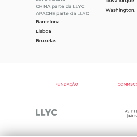
Nova Iorque
CHINA parte da LLYC
Washington, 
APACHE parte da LLYC
Barcelona
Lisboa
Bruxelas
FUNDAÇÃO
COMMSC
Av. Pa
Juáre