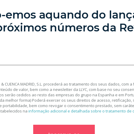
lo-emos aquando do lan
próximos números da Rev
& CUENCA MADRID, S.L. procederá ao tratamento dos seus dados, com a f
nteúdo de valor, bem como a newsletter da LLYC, com base no seu consen
os serão cedidos ao resto das empresas do grupo na Espanha e em Portu
da melhor forma) Poderá exercer os seus direitos de acesso, retificação,
 e portabilidade, bem como revogar o consentimento prestado, sem caráter
stabelecidos na
informação adicional e detalhada sobre o tratamento de