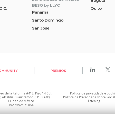
Bogota
BESO by LLYC
D.C.
Quito
Panamá
Santo Domingo
San José
OMMUNITY
PRÊMIOS
seo de la Reforma #412, Piso 14 Col.
Política de privacidade
e
cooki
z, Alcaldía Cuauhtémoc, C.P. 06600,
Política de Privacidade sobre Socia
Ciudad de México
listening
+52 55525 71084