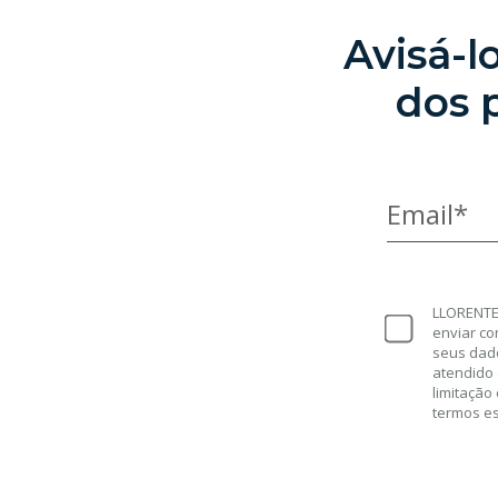
Avisá-
dos 
Email*
LLORENTE 
enviar co
seus dad
atendido 
limitação
termos e