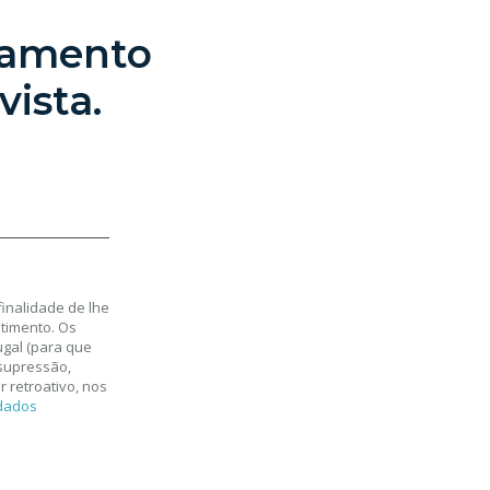
çamento
ista.
inalidade de lhe
timento. Os
gal (para que
 supressão,
 retroativo, nos
 dados