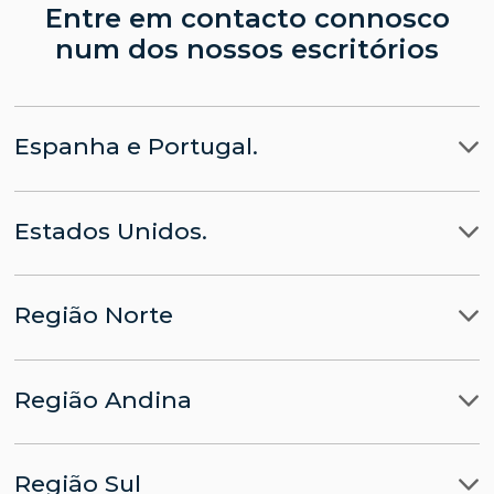
Entre em contacto connosco
num dos nossos escritórios
Espanha e Portugal.
Madrid
Estados Unidos.
Barcelona
LLYC Madrid
Miami
Lisboa
CHINA parte da LLYC
Região Norte
Nova Iorque
Bruxelas
APACHE parte da LLYC
Ciudad de Mexico
Washington, D.C.
Região Andina
Panamá
LLYC Cidade do México
Lima
Santo Domingo
BESO by LLYC
Região Sul
Bogota