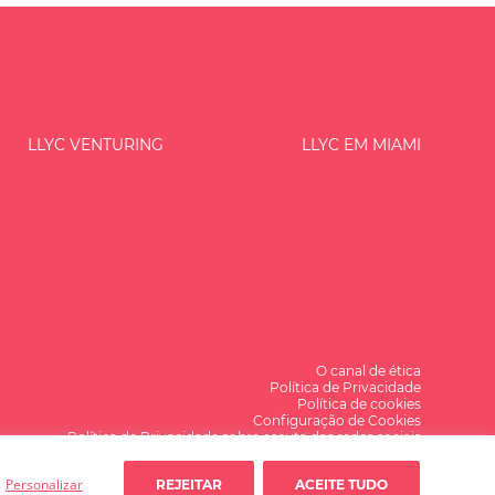
LLYC VENTURING
LLYC EM MIAMI
O canal de ética
Política de Privacidade
Política de cookies
Configuração de Cookies
Política de Privacidade sobre escuta das redes sociais
Alguma dúvida?
Personalizar
REJEITAR
ACEITE TUDO
Falemos