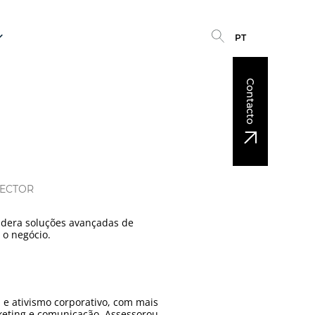
PT
Contacto
RECTOR
 lidera soluções avançadas de
 o negócio.
l e ativismo corporativo, com mais
keting e comunicação. Assessorou