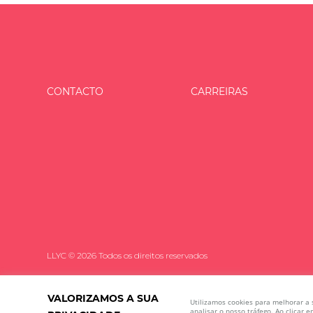
CONTACTO
CARREIRAS
LLYC © 2026 Todos os direitos reservados
VALORIZAMOS A SUA
Utilizamos cookies para melhorar a
analisar o nosso tráfego. Ao clicar 