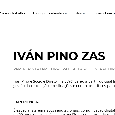
O nosso trabalho
Thought Leadership
Nós
Investidores
IVÁN PINO ZAS
PARTNER & LATAM CORPORATE AFFAIRS GENERAL DI
Iván Pino é Sócio e Diretor na LLYC, cargo a partir do qual
gestão da reputação em situações e contextos críticos para
EXPERIÊNCIA.
É especialista em riscos reputacionais, comunicação digita
de 20 anos de experiência em gestão e consultoria de mar