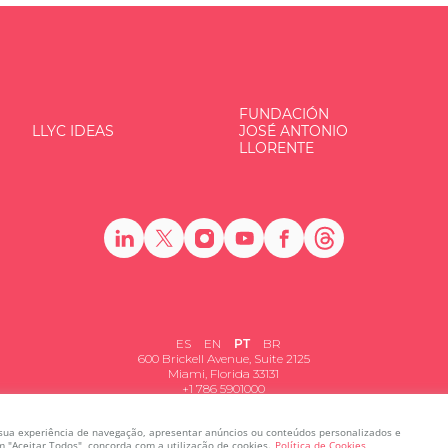
FUNDACIÓN
LLYC IDEAS
JOSÉ ANTONIO
LLORENTE
ES
EN
PT
BR
600 Brickell Avenue, Suite 2125
Miami, Florida 33131
+1 786 5901000
 sua experiência de navegação, apresentar anúncios ou conteúdos personalizados e
em "Aceitar Todos", concorda com a utilização de cookies.
Política de Cookies