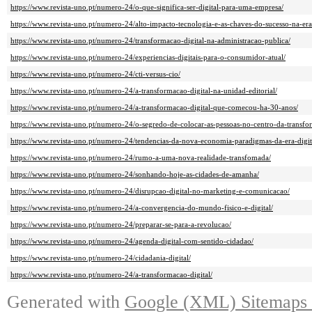
https://www.revista-uno.pt/numero-24/o-que-significa-ser-digital-para-uma-empresa/
https://www.revista-uno.pt/numero-24/alto-impacto-tecnologia-e-as-chaves-do-sucesso-na-era
https://www.revista-uno.pt/numero-24/transformacao-digital-na-administracao-publica/
https://www.revista-uno.pt/numero-24/experiencias-digitais-para-o-consumidor-atual/
https://www.revista-uno.pt/numero-24/cti-versus-cio/
https://www.revista-uno.pt/numero-24/a-transformacao-digital-na-unidad-editorial/
https://www.revista-uno.pt/numero-24/a-transformacao-digital-que-comecou-ha-30-anos/
https://www.revista-uno.pt/numero-24/o-segredo-de-colocar-as-pessoas-no-centro-da-transfor
https://www.revista-uno.pt/numero-24/tendencias-da-nova-economia-paradigmas-da-era-digit
https://www.revista-uno.pt/numero-24/rumo-a-uma-nova-realidade-transfomada/
https://www.revista-uno.pt/numero-24/sonhando-hoje-as-cidades-de-amanha/
https://www.revista-uno.pt/numero-24/disrupcao-digital-no-marketing-e-comunicacao/
https://www.revista-uno.pt/numero-24/a-convergencia-do-mundo-fisico-e-digital/
https://www.revista-uno.pt/numero-24/preparar-se-para-a-revolucao/
https://www.revista-uno.pt/numero-24/agenda-digital-com-sentido-cidadao/
https://www.revista-uno.pt/numero-24/cidadania-digital/
https://www.revista-uno.pt/numero-24/a-transformacao-digital/
Generated with
Google (XML) Sitemaps G