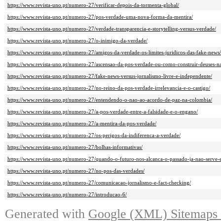
https://www.revista-uno.pt/numero-27/verificar-depois-da-tormenta-global/
https://www.revista-uno.pt/numero-27/pos-verdade-uma-nova-forma-da-mentira/
https://www.revista-uno.pt/numero-27/verdade-transparencia-e-storytelling-versus-verdade/
https://www.revista-uno.pt/numero-27/o-inimigo-da-verdade/
https://www.revista-uno.pt/numero-27/amigos-da-verdade-os-limites-juridicos-das-fake-news/
https://www.revista-uno.pt/numero-27/ascensao-da-pos-verdade-ou-como-construir-deuses-n
https://www.revista-uno.pt/numero-27/fake-news-versus-jornalismo-livre-e-independente/
https://www.revista-uno.pt/numero-27/no-reino-da-pos-verdade-irrelevancia-e-o-castigo/
https://www.revista-uno.pt/numero-27/entendendo-o-nao-ao-acordo-de-paz-na-colombia/
https://www.revista-uno.pt/numero-27/a-pos-verdade-entre-a-falsidade-e-o-engano/
https://www.revista-uno.pt/numero-27/a-mentira-da-pos-verdade/
https://www.revista-uno.pt/numero-27/os-perigos-da-indiferenca-a-verdade/
https://www.revista-uno.pt/numero-27/bolhas-informativas/
https://www.revista-uno.pt/numero-27/quando-o-futuro-nos-alcanca-o-passado-ja-nao-serve-e
https://www.revista-uno.pt/numero-27/no-pos-das-verdades/
https://www.revista-uno.pt/numero-27/comunicacao-jornalismo-e-fact-checking/
https://www.revista-uno.pt/numero-27/introducao-6/
Generated with
Google (XML) Sitemaps G