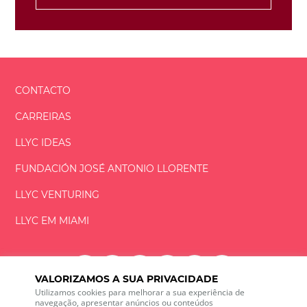
CONTACTO
CARREIRAS
LLYC IDEAS
FUNDACIÓN
JOSÉ ANTONIO
LLORENTE
LLYC VENTURING
LLYC EM MIAMI
VALORIZAMOS A SUA PRIVACIDADE
Utilizamos cookies para melhorar a sua experiência de
LLYC © 2026 Todos os direitos reservados
navegação, apresentar anúncios ou conteúdos