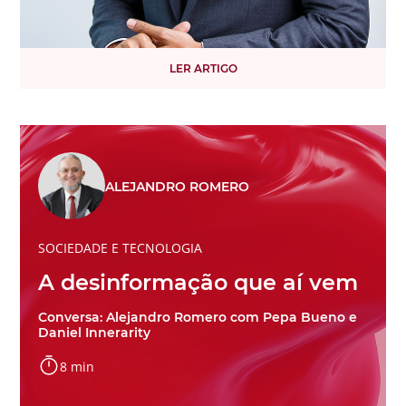
LER ARTIGO
ALEJANDRO ROMERO
SOCIEDADE E TECNOLOGIA
A desinformação que aí vem
Conversa: Alejandro Romero com Pepa Bueno e
Daniel Innerarity
8 min