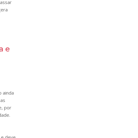
passar
gera
a e
o ainda
vas
e, por
dade.
 e deve