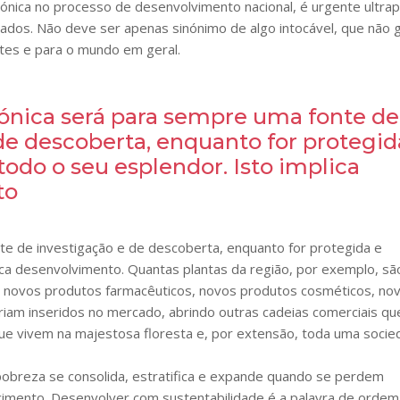
zónica no processo de desenvolvimento nacional, é urgente ultra
dos. Não deve ser apenas sinónimo de algo intocável, que não 
ntes e para o mundo em geral.
zónica será para sempre uma fonte de
de descoberta, enquanto for protegid
odo o seu esplendor. Isto implica
to
te de investigação e de descoberta, enquanto for protegida e
ca desenvolvimento. Quantas plantas da região, por exemplo, sã
a novos produtos farmacêuticos, novos produtos cosméticos, no
iam inseridos no mercado, abrindo outras cadeias comerciais qu
ue vivem na majestosa floresta e, por extensão, toda uma socie
pobreza se consolida, estratifica e expande quando se perdem
imento. Desenvolver com sustentabilidade é a palavra de ordem