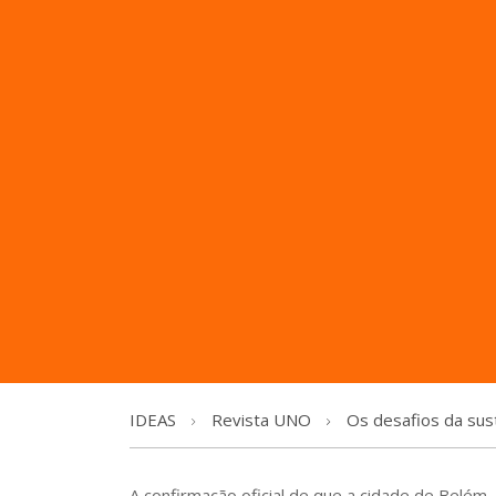
IDEAS
Revista UNO
Os desafios da sus
A confirmação oficial de que a cidade de Belém