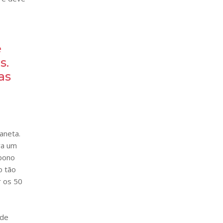
e
s.
as
aneta.
ra um
rbono
o tão
r os 50
 de