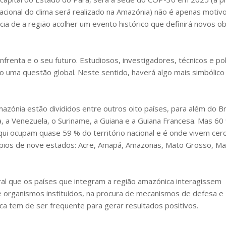
acional do clima será realizado na Amazónia) não é apenas motiv
ncia de a região acolher um evento histórico que definirá novos ob
enta e o seu futuro. Estudiosos, investigadores, técnicos e pol
uma questão global. Neste sentido, haverá algo mais simbólico
zónia estão divididos entre outros oito países, para além do Bra
ia, a Venezuela, o Suriname, a Guiana e a Guiana Francesa. Mas 60
aqui ocupam quase 59 % do território nacional e é onde vivem cer
ípios de nove estados: Acre, Amapá, Amazonas, Mato Grosso, Ma
al que os países que integram a região amazónica interagissem
 organismos instituídos, na procura de mecanismos de defesa e
ca tem de ser frequente para gerar resultados positivos.