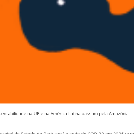
tentabilidade na UE e na América Latina passam pela Amazónia
, capital do Estado do Pará, será a sede do COP-30 em 2025 (a p