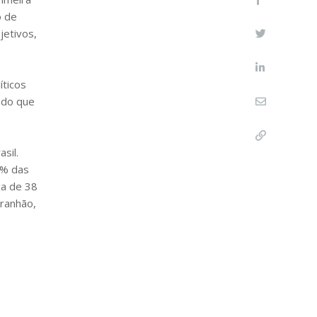
o de
jetivos,
íticos
 do que
sil.
 % das
ca de 38
ranhão,