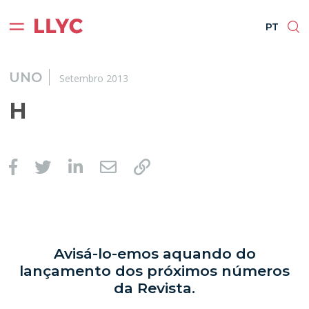
ES
EN
BR
PT
PT
UNO
Setembro 2013
H
Avisá-lo-emos aquando do
lançamento dos próximos números
da Revista.